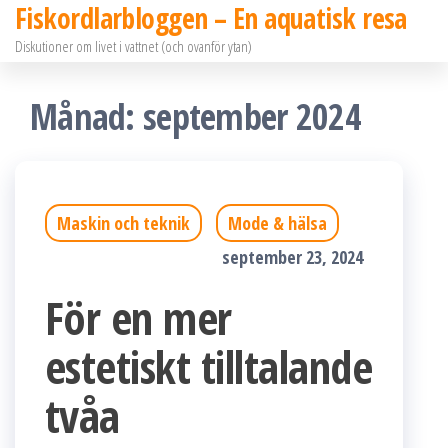
Fiskordlarbloggen – En aquatisk resa
Hoppa
Diskutioner om livet i vattnet (och ovanför ytan)
till
innehållet
Månad:
september 2024
Maskin och teknik
Mode & hälsa
september 23, 2024
För en mer
estetiskt tilltalande
tvåa