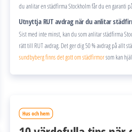
du anlitar en städfirma Stockholm får du en garanti p
Utnyttja RUT avdrag när du anlitar städf
Sist med inte minst, kan du som anlitar städfirma St
rätt till RUT avdrag. Det ger dig 50 % avdrag på allt st
sundbyberg finns det gott om städfirmor
som kan hjäl
Hus och hem
10 värdefulla tips när 