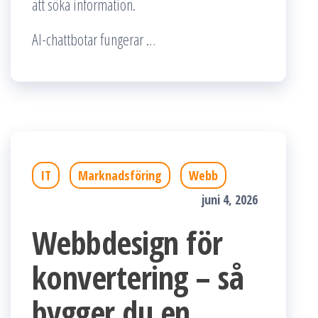
att söka information.
AI-chattbotar fungerar …
IT
Marknadsföring
Webb
juni 4, 2026
Webbdesign för
konvertering – så
bygger du en