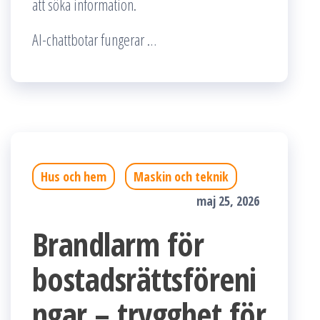
att söka information.
AI-chattbotar fungerar …
Hus och hem
Maskin och teknik
maj 25, 2026
Brandlarm för
bostadsrättsföreni
ngar – trygghet för