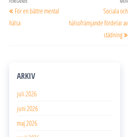
Inläggsnavigering
FÖREGÅENDE
NÄSTA
Föregående
Näs
För en bättre mental
Sociala och
inlägg
inlä
hälsa
hälsofrämjande fördelar av
städning
ARKIV
juli 2026
juni 2026
maj 2026