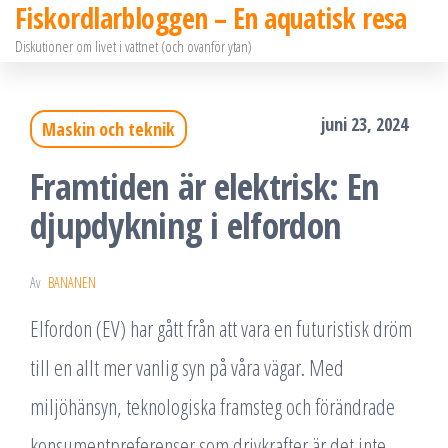
Fiskordlarbloggen – En aquatisk resa
Hoppa
Diskutioner om livet i vattnet (och ovanför ytan)
till
innehållet
juni 23, 2024
Maskin och teknik
Framtiden är elektrisk: En
djupdykning i elfordon
Av
BANANEN
Elfordon (EV) har gått från att vara en futuristisk dröm
till en allt mer vanlig syn på våra vägar. Med
miljöhänsyn, teknologiska framsteg och förändrade
konsumentpreferenser som drivkrafter är det inte