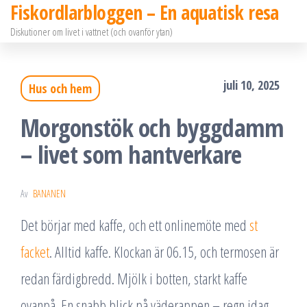
Fiskordlarbloggen – En aquatisk resa
Hoppa
Diskutioner om livet i vattnet (och ovanför ytan)
till
innehållet
juli 10, 2025
Hus och hem
Morgonstök och byggdamm
– livet som hantverkare
Av
BANANEN
Det börjar med kaffe, och ett onlinemöte med
st
facket
. Alltid kaffe. Klockan är 06.15, och termosen är
redan färdigbredd. Mjölk i botten, starkt kaffe
ovanpå. En snabb blick på väderappen – regn idag.