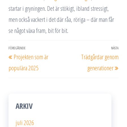
startar i gryningen. Det är stökigt, ibland stressigt,
men också vackert i det där råa, röriga – där man får
se något växa fram, bit för bit.
Inläggsnavigering
FÖREGÅENDE
NÄSTA
Föregående
Näs
Projekten som är
Trädgårdar genom
inlägg
inlä
populära 2025
generationer
ARKIV
juli 2026