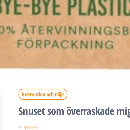
Rekreation och nöje
Snuset som överraskade mig
Av
BANANEN