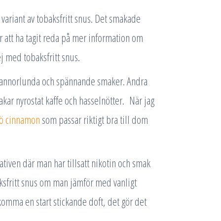
 variant av tobaksfritt snus. Det smakade
er att ha tagit reda på mer information om
ej med tobaksfritt snus.
m annorlunda och spännande smaker. Andra
ar nyrostat kaffe och hasselnötter. När jag
ö cinnamon
som passar riktigt bra till dom
tiven där man har tillsatt nikotin och smak
ksfritt snus om man jämför med vanligt
omma en start stickande doft, det gör det