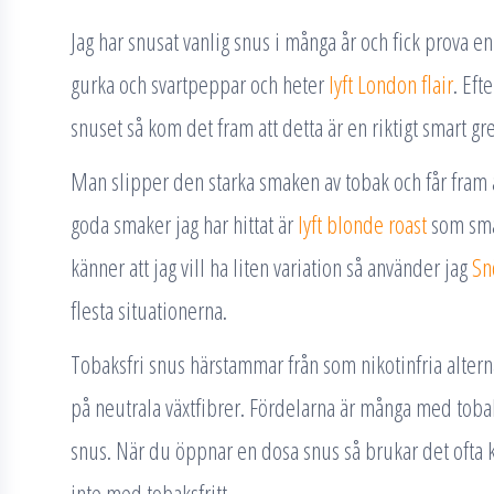
Jag har snusat vanlig snus i många år och fick prova en
gurka och svartpeppar och heter
lyft London flair
. Eft
snuset så kom det fram att detta är en riktigt smart gr
Man slipper den starka smaken av tobak och får fra
goda smaker jag har hittat är
lyft blonde roast
som smak
känner att jag vill ha liten variation så använder jag
Sn
flesta situationerna.
Tobaksfri snus härstammar från som nikotinfria alterna
på neutrala växtfibrer. Fördelarna är många med toba
snus. När du öppnar en dosa snus så brukar det ofta k
inte med tobaksfritt.