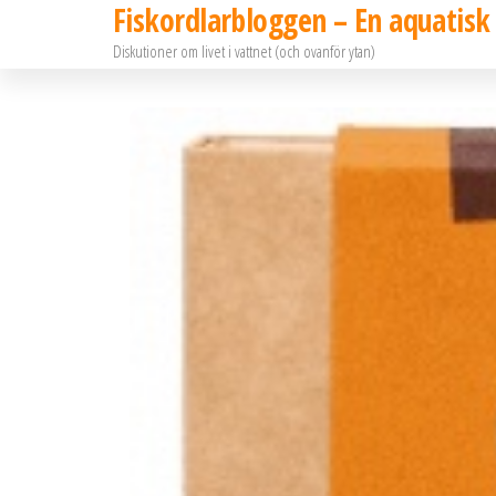
Fiskordlarbloggen – En aquatisk
Hoppa
Diskutioner om livet i vattnet (och ovanför ytan)
till
innehållet