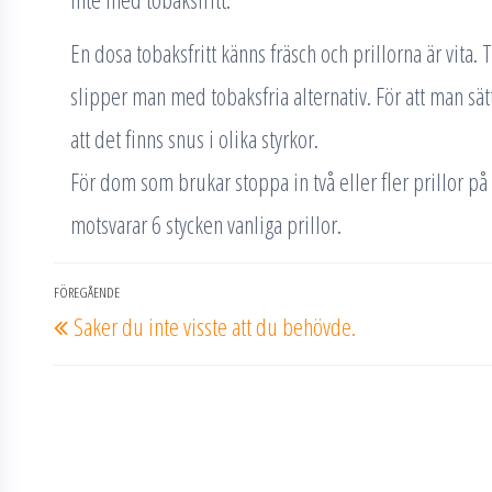
En dosa tobaksfritt känns fräsch och prillorna är vita
slipper man med tobaksfria alternativ. För att man sätte
att det finns snus i olika styrkor.
För dom som brukar stoppa in två eller fler prillor p
motsvarar 6 stycken vanliga prillor.
Inläggsnavigering
FÖREGÅENDE
Föregående
Saker du inte visste att du behövde.
inlägg