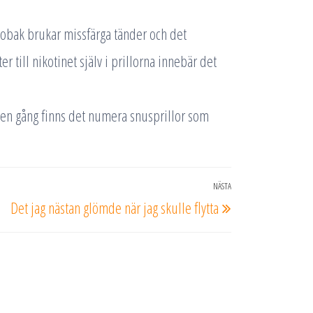
. Tobak brukar missfärga tänder och det
r till nikotinet själv i prillorna innebär det
å en gång finns det numera snusprillor som
NÄSTA
Nästa
Det jag nästan glömde när jag skulle flytta
inlägg