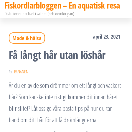
Fiskordlarbloggen – En aquatisk resa
Hoppa
Diskutioner om livet i vattnet (och ovanför ytan)
till
innehållet
april 23, 2021
Mode & hälsa
Få långt hår utan löshår
Av
BANANEN
Är du en av de som drömmer om ett långt och vackert
hår? Som kanske inte riktigt kommer dit innan håret
blir slitet? Låt oss ge våra bästa tips på hur du tar
hand om ditt hår för att få drömlängderna!