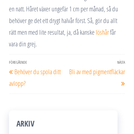
en natt. Håret växer ungefär 1 cm per månad, så du
behöver ge det ett drygt halvår först. Så, gör du allt
rätt men med lite resultat, ja, då kanske
löshår
får
vara din grej.
Inläggsnavigering
FÖREGÅENDE
NÄSTA
Föregående
Näs
Behöver du spola ditt
Bli av med pigmentfläckar
inlägg
inlä
avlopp?
ARKIV